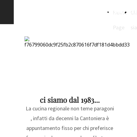
www.ristorantelacantoni
Home
Ch
Page
si
ci siamo dal 1983...
La cucina regionale non teme paragoni
, infatti da decenni la Cantoniera è
appuntamento fisso per chi preferisce